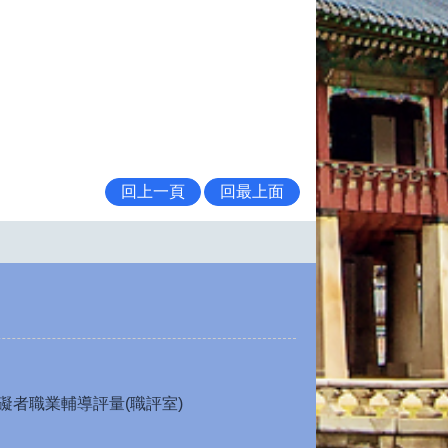
回上一頁
回最上面
礙者職業輔導評量(職評室)