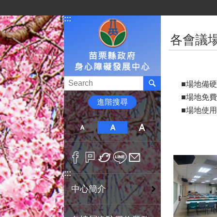
跳到主要內容區塊
:::
:::
各會議
■場地備硬
■場地免費
進階搜尋
■場地使用
:::
中心簡介