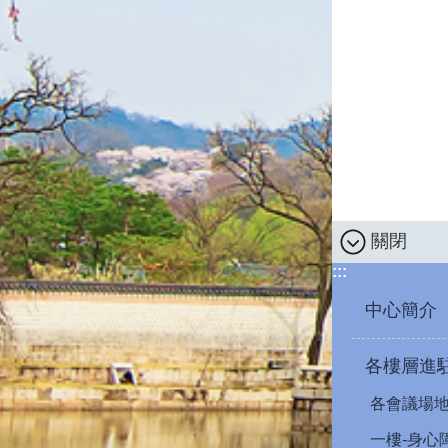
關閉
:::
中心簡介
各樓層進
各會議場
一樓-身心