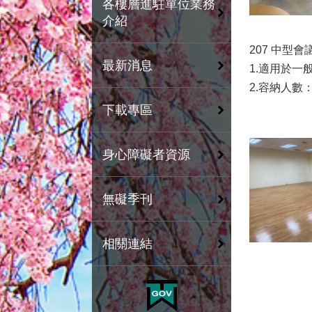
各樓層進駐單位業務
介紹
207 中型會
最新消息
1.適用於一
2.容納人數
下載專區
身心障礙者資源
無礙季刊
相關連結