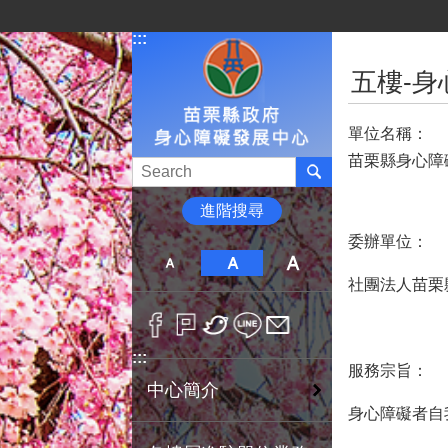
跳到主要內容區塊
:::
:::
五樓-
單位名稱：
苗栗縣身心障
進階搜尋
委辦單位：
社團法人苗栗
:::
服務宗旨：
中心簡介
身心障礙者自