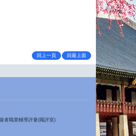
回上一頁
回最上面
礙者職業輔導評量(職評室)