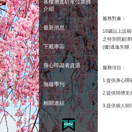
各樓層進駐單位業務
介紹
服務對象：
最新消息
18歲以上設
之特別照顧津
下載專區
(傭)逃逸失
身心障礙者資源
服務項目：
1.提供身心
無礙季刊
2.提供同儕支
相關連結
3.提供個人助