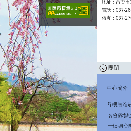
地址：苗栗市嘉
電話：037-26
傳真：037-27
關閉
:::
中心簡介
各樓層進
各會議場
一樓-身心