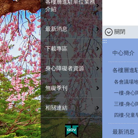
各樓層進駐單位業務
介紹
最新消息
關閉
:::
下載專區
中心簡介
身心障礙者資源
各樓層進
各會議場
無礙季刊
一樓-身心
三樓-身心
相關連結
四樓-兒童
最新消息