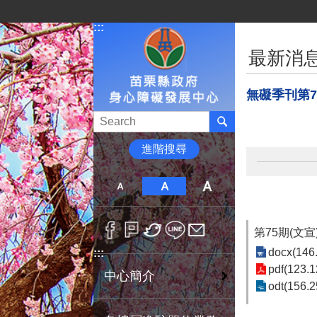
跳到主要內容區塊
:::
:::
最新消
無礙季刊第7
進階搜尋
第75期(文宣
docx(146
:::
pdf(123.1
中心簡介
odt(156.2