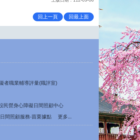
回上一頁
回最上面
礙者職業輔導評量(職評室)
公設民營身心障礙日間照顧中心
日間照顧服務-苗栗據點
更多...