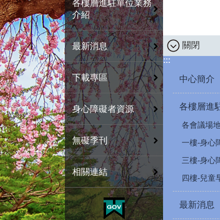
各樓層進駐單位業務
介紹
關閉
最新消息
:::
下載專區
中心簡介
各樓層進
身心障礙者資源
各會議場
無礙季刊
一樓-身心
三樓-身心
相關連結
四樓-兒童
最新消息